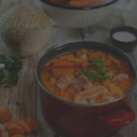
Grundpreis pro 1 l:
6,00 €
Kelles Ragout Fin 400g
5,20 €
Grundpreis pro 1 kg:
10,61 €
Kelles Soljanka 800g