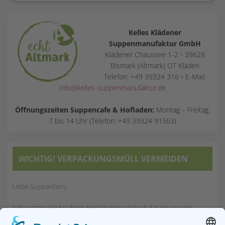
Kelles Klädener
Suppenmanufaktur GmbH
Klädener Chaussee 1-2 • 39628
Bismark (Altmark) OT Kläden
Telefon: +49 39324 316 • E-Mail:
info@kelles-suppenmanufaktur.de
Öffnungszeiten Suppencafe & Hofladen:
Montag – Freitag:
7 bis 14 Uhr (Telefon: +49 39324 91563)
WICHTIG! VERPACKUNGSMÜLL VERMEIDEN
Liebe Suppenfans,
bitte achten Sie bei Ihren Bestellungen darauf, das wir unsere
Suppen immer
in 6er Gebinden verschicken.
6 Dosen à 800g