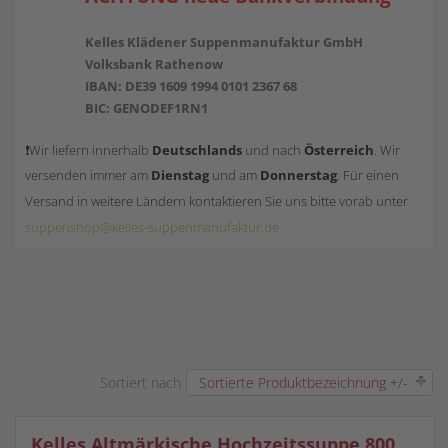
Kelles Klädener Suppenmanufaktur GmbH
Volksbank Rathenow
IBAN: DE39 1609 1994 0101 2367 68
BIC: GENODEF1RN1
❗Wir liefern innerhalb
Deutschlands
und nach
Österreich
. Wir
versenden immer am
Dienstag
und am
Donnerstag
.
Für einen
Versand in weitere Ländern kontaktieren Sie uns bitte vorab unter
suppenshop@kelles-suppenmanufaktur.de
Sortiert nach
Sortierte Produktbezeichnung +/-
Kelles Altmärkische Hochzeitssuppe 800