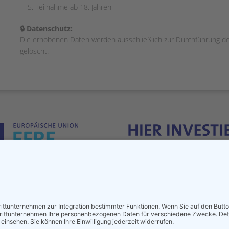
Teilnahme ab 18. Jahren
🔒 Datenschutz:
Die erhobenen Daten werden ausschließlich zur Durchführung d
gelöscht.
yright © 2024
Kelles Suppenmanufaktur
Impressum
Datenschutz
L