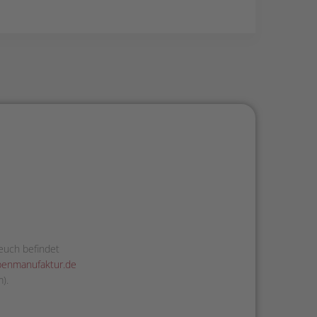
euch befindet
penmanufaktur.de
).