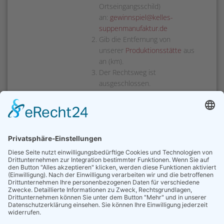
Ortseingangsschild)
an:
gewinnspiel@kelles-
suppenmanufaktur.de
Gib die Entfernung von
unserer
Produktionsstätte
aus
an (km).
Der Rechtsweg ist
ausgeschlossen.
Eine Barauszahlung des
Gewinns ist nicht möglich.
Teilnahme ab 18. Jahren
🔒 Datenschutz:
Die erhobenen Daten werden
ausschließlich zur Durchführung
des Gewinnspiels verwendet und
anschließend gelöscht.