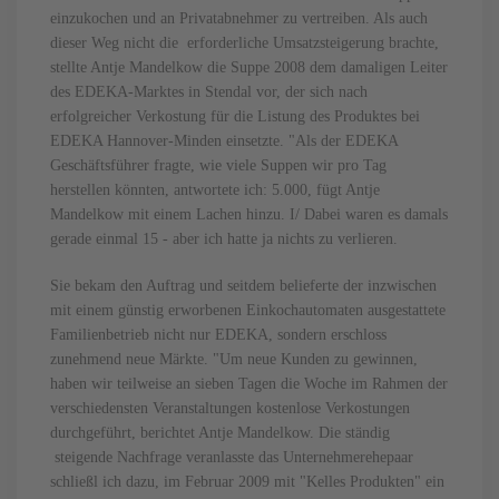
einzukochen und an Privatabnehmer zu vertreiben. Als auch
dieser Weg nicht die erforderliche Umsatzsteigerung brachte,
stellte Antje Mandelkow die Suppe 2008 dem damaligen Leiter
des EDEKA-Marktes in Stendal vor, der sich nach
erfolgreicher Verkostung für die Listung des Produktes bei
EDEKA Hannover-Minden einsetzte. "Als der EDEKA
Geschäftsführer fragte, wie viele Suppen wir pro Tag
herstellen könnten, antwortete ich: 5.000, fügt Antje
Mandelkow mit einem Lachen hinzu. I/ Dabei waren es damals
gerade einmal 15 - aber ich hatte ja nichts zu verlieren.
Sie bekam den Auftrag und seitdem belieferte der inzwischen
mit einem günstig erworbenen Einkochautomaten ausgestattete
Familienbetrieb nicht nur EDEKA, sondern erschloss
zunehmend neue Märkte. "Um neue Kunden zu gewinnen,
haben wir teilweise an sieben Tagen die Woche im Rahmen der
verschiedensten Veranstaltungen kostenlose Verkostungen
durchgeführt, berichtet Antje Mandelkow. Die ständig
steigende Nachfrage veranlasste das Unternehmerehepaar
schließl ich dazu, im Februar 2009 mit "Kelles Produkten" ein