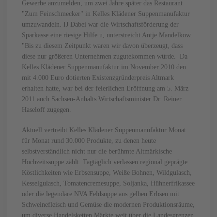
Gewerbe anzumelden, um zwei Jahre später das Restaurant
"Zum Feinschmecker" in Kelles Klädener Suppenmanufaktur
umzuwandeln. IJ Dabei war die Wirtschaftsförderung der
Sparkasse eine riesige Hilfe u, unterstreicht Antje Mandelkow.
"Bis zu diesem Zeitpunkt waren wir davon überzeugt, dass
diese nur größeren Unternehmen zugutekommen würde. Da
Kelles Klädener Suppenmanufaktur im November 2010 den
mit 4.000 Euro dotierten Existenzgründerpreis Altmark
erhalten hatte, war bei der feierlichen Eröffnung am 5. März
2011 auch Sachsen-Anhalts Wirtschaftsminister Dr. Reiner
Haseloff zugegen.
Aktuell vertreibt Kelles Klädener Suppenmanufaktur Monat
für Monat rund 30.000 Produkte, zu denen heute
selbstverständlich nicht nur die berühmte Altmärkische
Hochzeitssuppe zählt. Tagtäglich verlassen regional geprägte
Köstlichkeiten wie Erbsensuppe, Weiße Bohnen, Wildgulasch,
Kesselgulasch, Tomatencremesuppe, Soljanka, Hühnerfrikassee
oder die legendäre NVA Feldsuppe aus gelben Erbsen mit
Schweinefleisch und Gemüse die modernen Produktionsräume,
um diverse Handelsketten Märkte weit über die Landesgrenzen