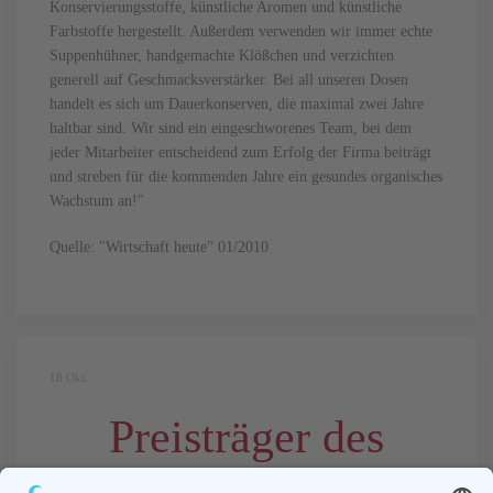
Konservierungsstoffe, künstliche Aromen und künstliche
Farbstoffe hergestellt. Außerdem verwenden wir immer echte
Suppenhühner, handgemachte Klößchen und verzichten
generell auf Geschmacksverstärker. Bei all unseren Dosen
handelt es sich um Dauerkonserven, die maximal zwei Jahre
haltbar sind. Wir sind ein eingeschworenes Team, bei dem
jeder Mitarbeiter entscheidend zum Erfolg der Firma beiträgt
und streben für die kommenden Jahre ein gesundes organisches
Wachstum an!"
Quelle: "Wirtschaft heute" 01/2010
18
Okt.
Preisträger des