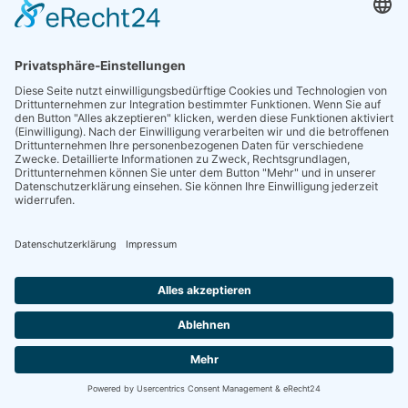
Existenzgründerpreises
Altmark 2010
Seit 1991 betreibt die Familie Mandelkow im nahe Stendal
gelegenen Kläden den Gasthof "Zum Feinschmecker" sowie
einen Partyservice. Wirtschaftliche Turbulenzen ließ sie dann
nach einem neuen Standbein suchen: so konnte nach einem
langen, anstrengenden Weg schließlich im Februar 2009 mit
"Kelles Produkteen" das Gewerbe als "Kelles Klädener
Suppenmanufaktur" angemeldet werden. Mit Glas- und
Dosenprodukten, die nach althergebrachten, regionalen
altmärkischen Familienrezepten hergestellte schmackhafte
Suppen, aber auch Wildgulasch, Soljanka und Hühnerfrikassee
enthalten, hat sich das junge Unternehmen bereits eine gute
Marktposition erarbeiten können. So ist man mit Recht heute
stolz darauf, bei großen Handelsketten wie EDEKA, Metro
oder Marktkauf mit seinen Produkten gelistet zu sein. Und
auch online können die Erzeugnisse "Made in Altmark" über