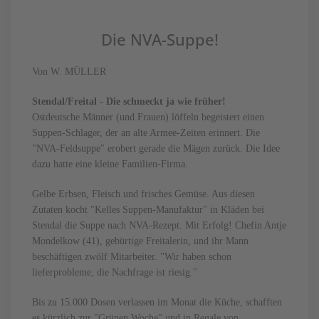
Die NVA-Suppe!
Von W. MÜLLER
Stendal/Freital - Die schmeckt ja wie früher!
Ostdeutsche Männer (und Frauen) löffeln begeistert einen
Suppen-Schlager, der an alte Armee-Zeiten erinnert. Die
"NVA-Feldsuppe" erobert gerade die Mägen zurück. Die Idee
dazu hatte eine kleine Familien-Firma.
Gelbe Erbsen, Fleisch und frisches Gemüse. Aus diesen
Zutaten kocht "Kelles Suppen-Manufaktur" in Kläden bei
Stendal die Suppe nach NVA-Rezept. Mit Erfolg! Chefin Antje
Mondelkow (41), gebürtige Freitalerin, und ihr Mann
beschäftigen zwölf Mitarbeiter. "Wir haben schon
lieferprobleme, die Nachfrage ist riesig."
Bis zu 15.000 Dosen verlassen im Monat die Küche, schafften
es kürzlich zur "Grünen Woche" und in Regale von