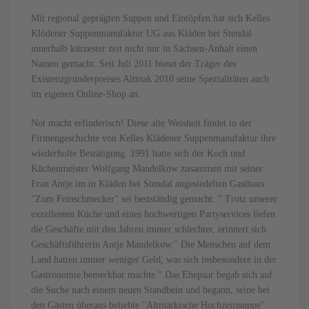
Mit regional geprägten Suppen und Eintöpfen hat sich Kelles
Klödener Suppenmanufaktur UG aus Kläden bei Stendal
innerhalb kürzester zeit nicht nur in Sachsen-Anhalt einen
Namen gemacht. Seit Juli 2011 bietet der Träger des
Existenzgründerpreises Altmak 2010 seine Spezialitäten auch
im eigenen Online-Shop an.
Not macht erfinderisch! Diese alte Weisheit findet in der
Firmengeschichte von Kelles Klädener Suppenmanufaktur ihre
wiederholte Bestätigung. 1991 hatte sich der Koch und
Küchenmeister Wolfgang Mandelkow zusammen mit seiner
Frau Antje im in Kläden bei Stendal angesiedelten Gasthaus
"Zum Feinschmecker" sei bestständig gemacht. " Trotz unserer
exzellenten Küche und eines hochwertigen Partyservices liefen
die Geschäfte mit den Jahren immer schlechter, erinnert sich
Geschäftsführerin Antje Mandelkow." Die Menschen auf dem
Land hatten immer weniger Geld, was sich insbesondere in der
Gastronomie bemerkbar machte." Das Ehepaar begab sich auf
die Suche nach einem neuen Standbein und begann, seine bei
den Gästen überaus beliebte "Altmärkische Hochzeitssuppe"